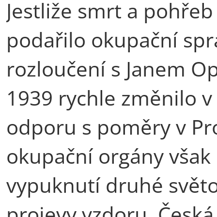
Jestliže smrt a pohřeb
podařilo okupační sprá
rozloučení s Janem Op
1939 rychle změnilo 
odporu s poměry v Pr
okupační orgány však 
vypuknutí druhé světov
projevy vzdoru. Česká 