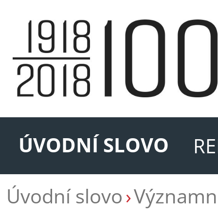
ÚVODNÍ SLOVO
RE
Úvodní slovo
Významné