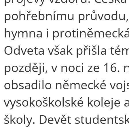
pohřebnímu průvodu, z
hymna i protiněmecká 
Odveta však přišla té
později, v noci ze 16. 
obsadilo německé voj
vysokoškolské koleje 
školy. Devět students