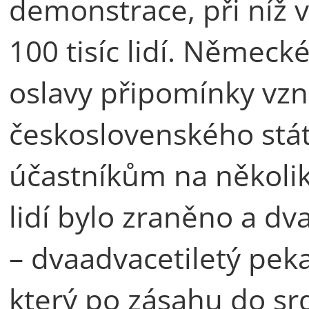
demonstrace, při níž v
100 tisíc lidí. Německ
oslavy připomínky vz
československého stát
účastníkům na několi
lidí bylo zraněno a dv
– dvaadvacetiletý pek
který po zásahu do sr