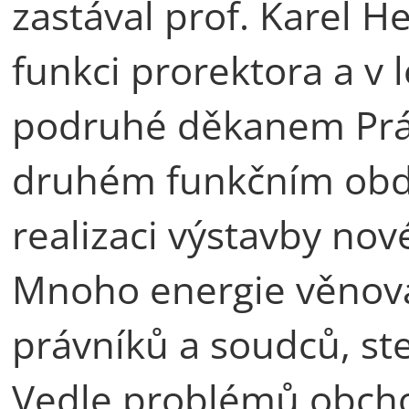
zastával prof. Karel 
funkci prorektora a v 
podruhé děkanem Práv
druhém funkčním obdob
realizaci výstavby nov
Mnoho energie věnova
právníků a soudců, ste
Vedle problémů obcho