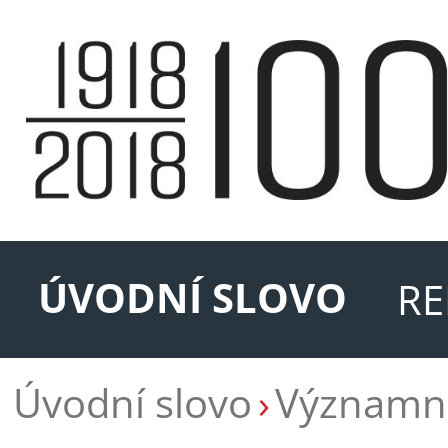
ÚVODNÍ SLOVO
RE
Úvodní slovo
Významné