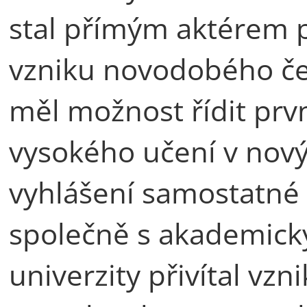
stal přímým aktérem
vzniku novodobého če
měl možnost řídit prv
vysokého učení v nový
vyhlášení samostatné
společně s akademic
univerzity přivítal vz